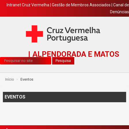
Intranet Cruz Vermelha
|
Gestão de Membros Associados
|
Canal de
Denúncias
ALPENDORADA E MATOS
Pesquisa...
Pesquisa
Início
>
Eventos
EVENTOS